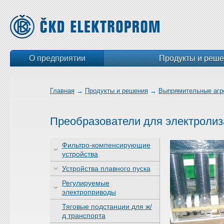
О предприятии
Продукты и реш
Главная
→
Продукты и решения
→
Выпрямительные агр
Преобразователи для электролиз
Фильтро-компенсирующие
устройства
Устройства плавного пуска
Регулируемые
электроприводы
Тяговые подстанции для ж/
д транспорта